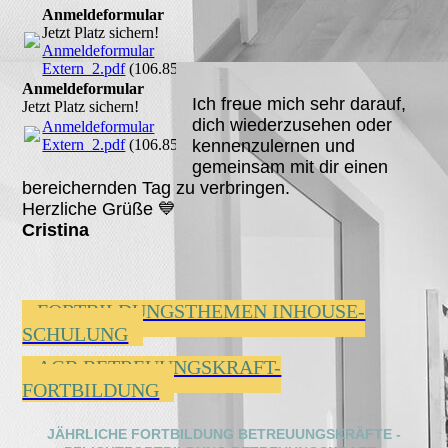
Anmeldeformular
Jetzt Platz sichern!
Anmeldeformular
Extern_2.pdf
(106.85KB)
Anmeldeformular
Ich freue mich sehr darauf,
Jetzt Platz sichern!
dich wiederzusehen oder
Anmeldeformular
Extern_2.pdf
(106.85KB)
kennenzulernen und
gemeinsam mit dir einen
bereichernden Tag zu verbringen.
Herzliche Grüße 💙
Cristina
FORTBILDUNGSTHEMEN INHOUSE-
SCHULUNG
AGB BETREUUNGSKRAFT-
FORTBILDUNG
JÄHRLICHE FORTBILDUNG BETREUUNGSKRÄFTE -