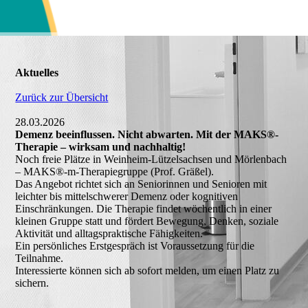
Aktuelles
Zurück zur Übersicht
28.03.2026
Demenz beeinflussen. Nicht abwarten. Mit der MAKS®-
Therapie – wirksam und nachhaltig!
Noch freie Plätze in Weinheim-Lützelsachsen und Mörlenbach
– MAKS®-m-Therapiegruppe (Prof. Gräßel).
Das Angebot richtet sich an Seniorinnen und Senioren mit
leichter bis mittelschwerer Demenz oder kognitiven
Einschränkungen. Die Therapie findet wöchentlich in einer
kleinen Gruppe statt und fördert Bewegung, Denken, soziale
Aktivität und alltagspraktische Fähigkeiten.
Ein persönliches Erstgespräch ist Voraussetzung für die
Teilnahme.
Interessierte können sich ab sofort melden, um einen Platz zu
sichern.