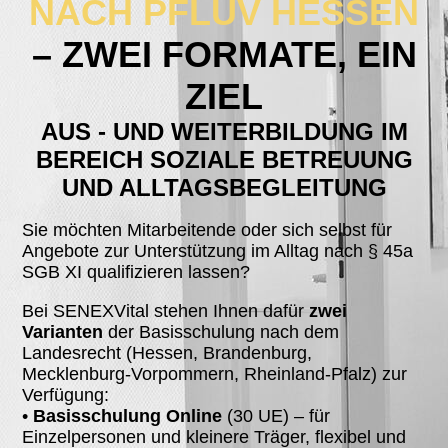
NACH PFLUV HESSEN
– ZWEI FORMATE, EIN
ZIEL
AUS - UND WEITERBILDUNG IM
BEREICH SOZIALE BETREUUNG
UND ALLTAGSBEGLEITUNG
Sie möchten Mitarbeitende oder sich selbst für
Angebote zur Unterstützung im Alltag nach § 45a
SGB XI qualifizieren lassen?
Bei SENEXVital stehen Ihnen dafür
zwei
Varianten
der Basisschulung nach dem
Landesrecht (Hessen, Brandenburg,
Mecklenburg‑Vorpommern, Rheinland‑Pfalz) zur
Verfügung:
•
Basisschulung Online
(30 UE) – für
Einzelpersonen und kleinere Träger, flexibel und